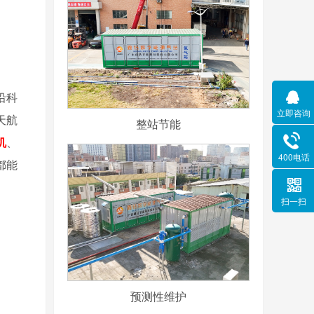
沿科
立即咨询
天航
整站节能
机
、
400电话
都能
扫一扫
预测性维护