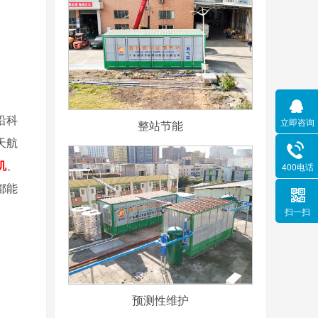
沿科
立即咨询
整站节能
天航
机
、
400电话
都能
扫一扫
预测性维护