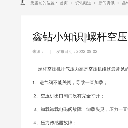
您当前的位置：
首页
资讯频道
新闻资讯
鑫
>
>
>
鑫钻小知识|螺杆空
来源：
|
发布日期：2022-09-02
螺杆空压机排气压力高是空压机维修最常见
1
、
进气阀不能关闭，导致一直加载；
2
、
空压机出口阀门没有完全打开；
3
、
加载
卸载
电磁阀故障，卸载失灵，压力一直
4、
压力传感器故障
；