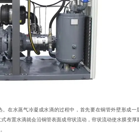
热。在水蒸气冷凝成水滴的过程中，首先要在铜管外壁形成一
立式布置水滴就会沿铜管表面成帘状流动，帘状流动使水膜变厚
置。