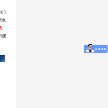
前沿
天航
机
、
都能