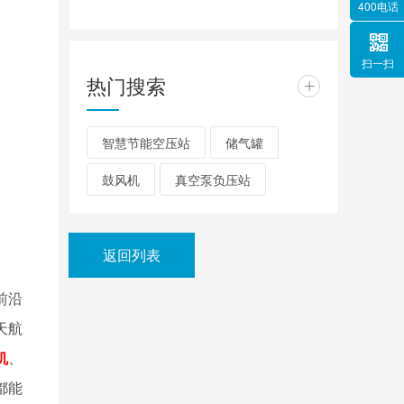
400电话
扫一扫
热门搜索
+
智慧节能空压站
储气罐
鼓风机
真空泵负压站
返回列表
前沿
天航
机
、
都能