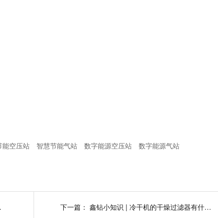
节能空压站
智慧节能气站
数字能源空压站
数字能源气站
多为卧式?
下一篇：
鑫钻小知识 | 冷干机的干燥过滤器有什么作用?