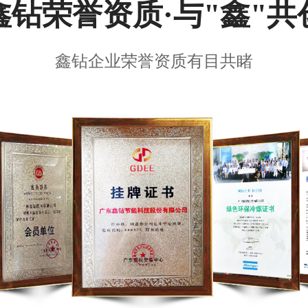
鑫钻荣誉资质·与"鑫"共
鑫钻企业荣誉资质有目共睹