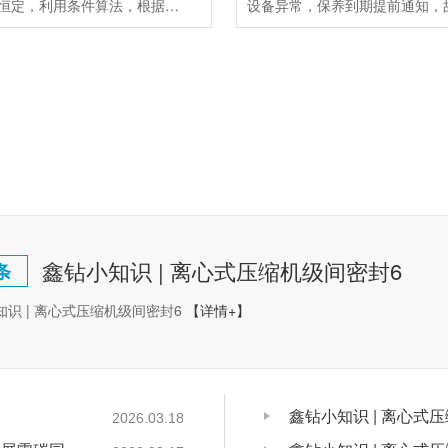
母管压力恒定，利用条件算法，根据设备实际工况，自动调节加卸载，保证低压运行，监控所有设备，远程启停及修改参数，帮助空压站节省用电5-14%
鑫钻小知识 | 离心式压缩机级间密封6
条
知识 | 离心式压缩机级间密封6
【详情+】
鑫钻小知识 | 离心式
2026.03.18