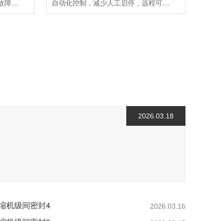
设备异常，保养到期提前通知，故障及时维护，降低紧急运维成本10-30%。
自动化控制，减少人工启停，远程可视化监控，历史参数存储分析，大幅减少人工抄表&点检，最终实现空压系统设备端、边缘端、云端有效结合，保证空压系统的高效、安全运行。
2026.03.18
压缩机级间密封4
2026.03.16