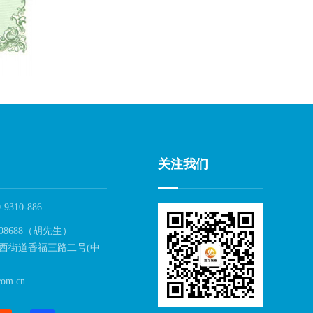
关注我们
-9310-886
98688（胡先生）
西街道香福三路二号(中
om.cn