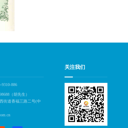
关注我们
-9310-886
98688（胡先生）
西街道香福三路二号(中
om.cn