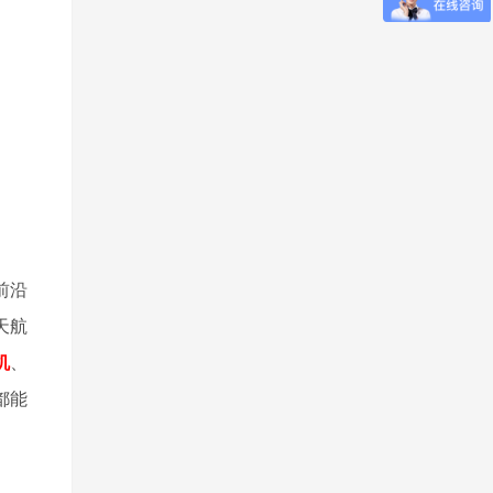
前沿
天航
机
、
都能