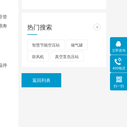
导管
用寿
热门搜索
+
智慧节能空压站
储气罐
立即咨询
鼓风机
真空泵负压站
温停
400电话
返回列表
扫一扫