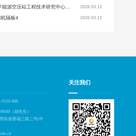
省级认定！鑫钻股份数字能源空压站工程技术研究中心正式获批
2026.03.12
缩机隔板4
2026.03.12
关注我们
-9310-886
98688（胡先生）
西街道香福三路二号(中
om.cn