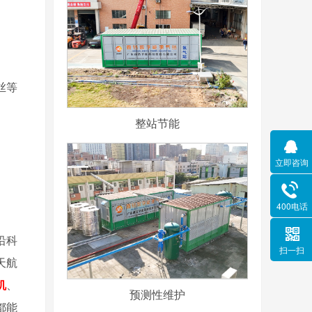
丝等
整站节能
立即咨询
400电话
沿科
扫一扫
天航
机
、
预测性维护
都能