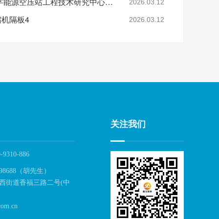
省级认定！鑫钻股份数字能源空压站工程技术研究中心正式获批
2026.03.12
缩机隔板4
2026.03.12
关注我们
-9310-886
98688（胡先生）
西街道香福三路二号(中
om.cn