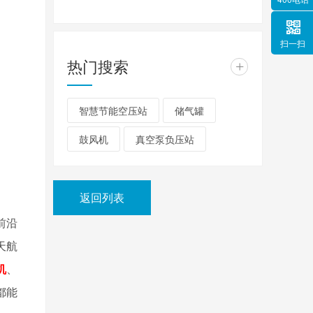
扫一扫
热门搜索
+
智慧节能空压站
储气罐
鼓风机
真空泵负压站
返回列表
前沿
天航
机
、
都能