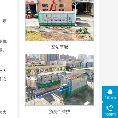
，导
燥机
整站节能
能。
应大
作次
立即咨询
预测性维护
然大
400电话