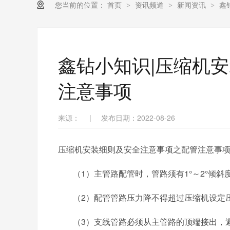
您当前的位置：
首页
资讯频道
新闻资讯
鑫
>
>
>
鑫钻小知识|压缩机
注意事项
来源：
|
发布日期：2022-08-26
压缩机安装细则及安全注意事项之
配管注意事
（
1
）主管路配管时，管路须有
1°
～
2°
倾斜
（
2
）配管管路压力降不得超过压缩机设定
（
3
）支线管路必须从主管路的顶端接出，