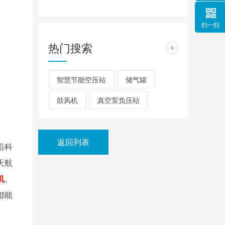
扫一扫
热门搜索
+
智慧节能空压站
储气罐
鼓风机
真空泵负压站
返回列表
沿科
天航
机
、
都能