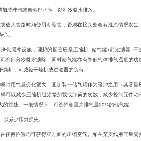
端加装球阀或自动排水阀，以利冷凝水排放。
小或放大管路时须使用渐缩管，否则在接头处会有混流情况发生
寿命。
等净化缓冲设施，理想的配管应是压缩机
+
储气罐
+
前过滤器
+
干
罐可将部分冷凝水滤除，同时储气罐亦有降低气体排气温度的功
干燥机，可减轻干燥机或过滤器的负荷。
，瞬时用气量变化很大，宜加装一储气罐作为缓冲之用（其容量
这样可以减少压缩机组频繁加载或卸荷的次数，减少控制元件动
大的益处。一般情况下，可选择容量为排气量
20%
的储气罐
，以减少压力损失。
此在任何位置均可获得双方面的压缩空气。如在某支线用气量突