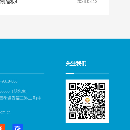
缩机隔板4
2026.03.12
关注我们
-9310-886
98688（胡先生）
西街道香福三路二号(中
om.cn