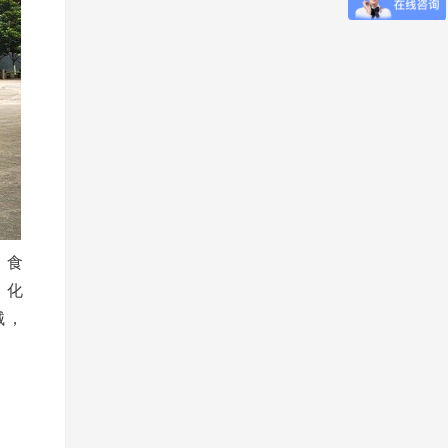
；食
；化
械，