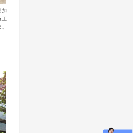
品加
至工
求。