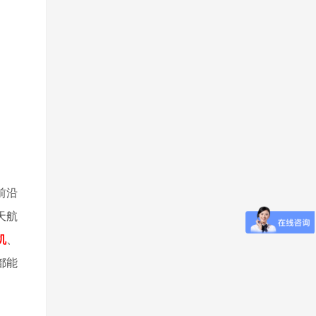
前沿
天航
机
、
都能