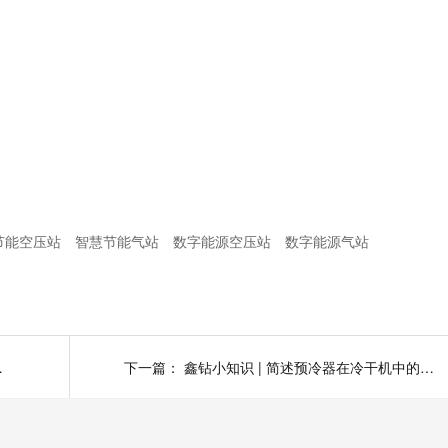
节能空压站
智慧节能气站
数字能源空压站
数字能源气站
的作用(上)
下一篇：
鑫钻小知识 | 简述预冷器在冷干机中的作用