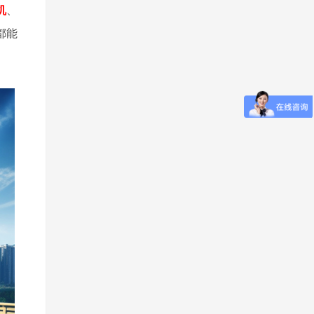
机
、
都能