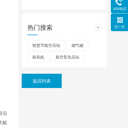
400电话
热门搜索
+
扫一扫
智慧节能空压站
储气罐
鼓风机
真空泵负压站
返回列表
前沿
天航