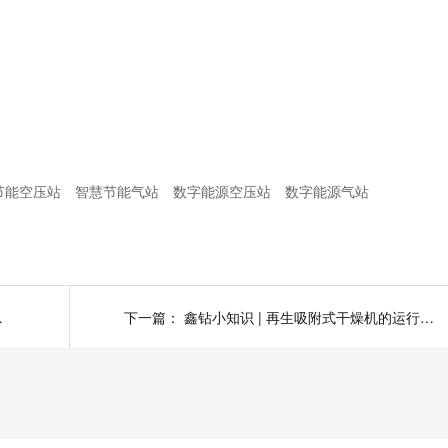
节能空压站
智慧节能气站
数字能源空压站
数字能源气站
是什么?（上）
下一篇：
鑫钻小知识 | 再生吸附式干燥机的运行原理是什么?