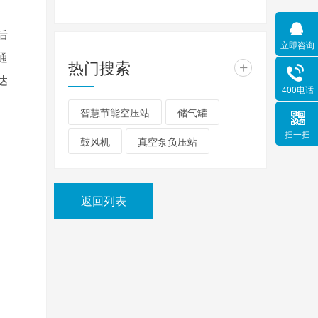
后
立即咨询
通
热门搜索
+
达
400电话
智慧节能空压站
储气罐
扫一扫
鼓风机
真空泵负压站
返回列表