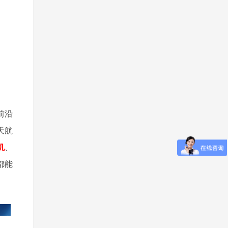
前沿
天航
机
、
都能