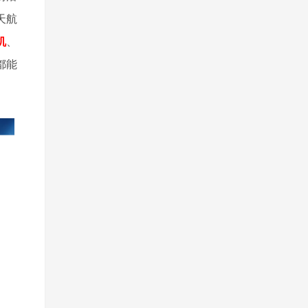
天航
机
、
都能