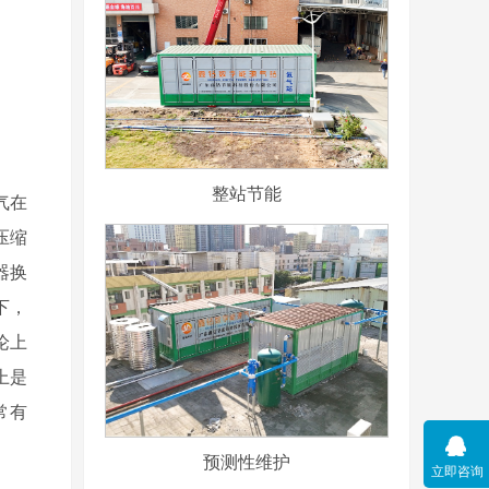
整站节能
气在
压缩
器换
下，
论上
上是
常有
预测性维护
立即咨询