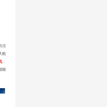
前沿
天航
机
、
都能