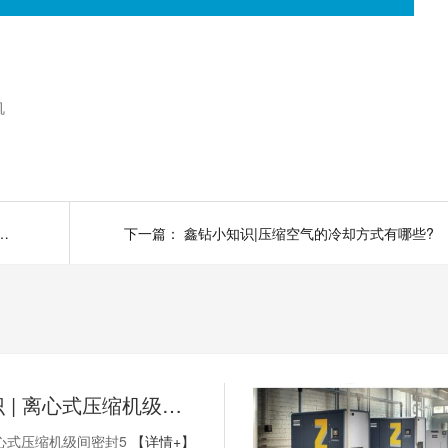
机
杆式空压机喷油量如何控制?
下一篇：
鑫钻小知识|压缩空气的冷却方式有哪些?
鑫钻小知识 | 离心式压缩机级间密封5
心式压缩机级间密封5
【详情+】