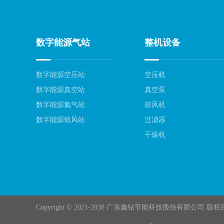
数字能源气站
整机设备
数字能源空压站
空压机
数字能源真空站
真空泵
数字能源氮气站
鼓风机
数字能源鼓风站
过滤器
干燥机
Copyright © 2021-2038 广东鑫钻节能科技股份有限公司 版