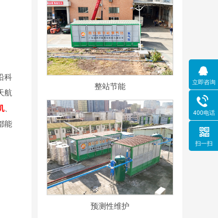
沿科
立即咨询
整站节能
天航
机
、
400电话
都能
扫一扫
预测性维护