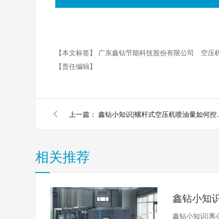
【本文标签】
广东鑫钻节能科技股份有限公司
空压
【责任编辑】
上一篇：
鑫钻小知识|螺
相关推荐
鑫钻小知识|离