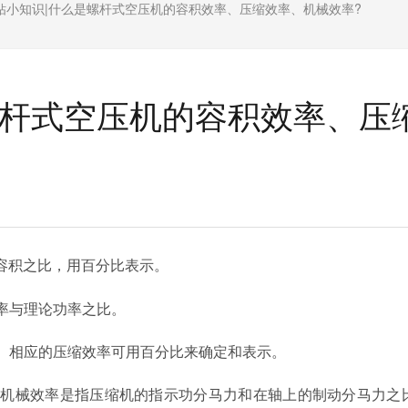
钻小知识|什么是螺杆式空压机的容积效率、压缩效率、机械效率?
螺杆式空压机的容积效率、压
容积之比，用百分比表示。
率与理论功率之比。
。相应的压缩效率可用百分比来确定和表示。
，机械效率是指压缩机的指示功分马力和在轴上的制动分马力之