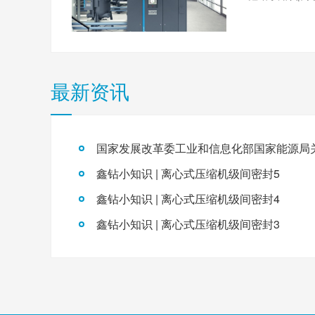
最新资讯
鑫钻小知识 | 离心式压缩机级间密封5
鑫钻小知识 | 离心式压缩机级间密封4
鑫钻小知识 | 离心式压缩机级间密封3