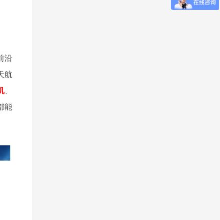
前沿
天航
机
、
都能