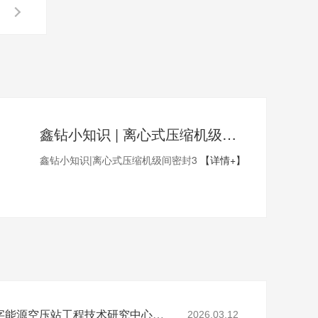
鑫钻小知识 | 离心式压缩机级间密封3
鑫钻小知识|离心式压缩机级间密封3
【详情+】
省级认定！鑫钻股份数字能源空压站工程技术研究中心正式获批
2026.03.12