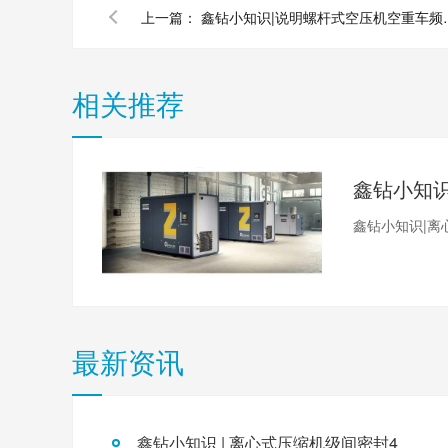
上一篇：
鑫钻小知识|说明螺杆
相关推荐
鑫钻小知识|离
最新资讯
鑫钻小知识 | 离心式压缩机级间密封4