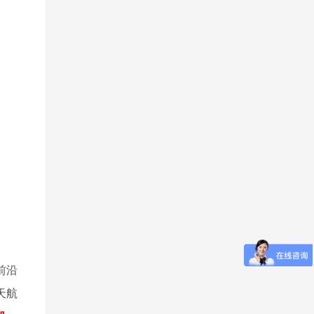
前沿
天航