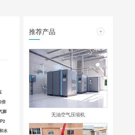
推荐产品
+
压
加倍
气膨
无油空气压缩机
/P2
和水