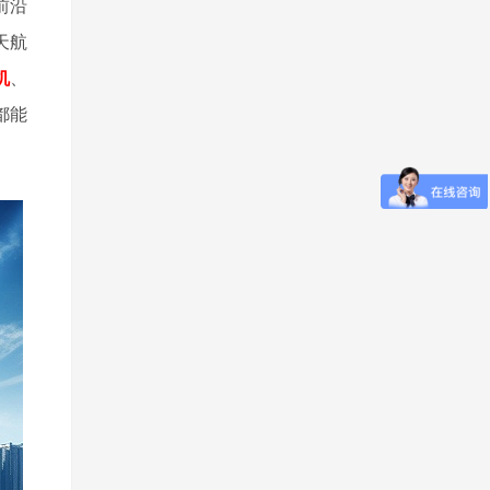
前沿
天航
机
、
都能