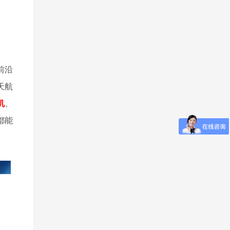
前沿
天航
机
、
都能