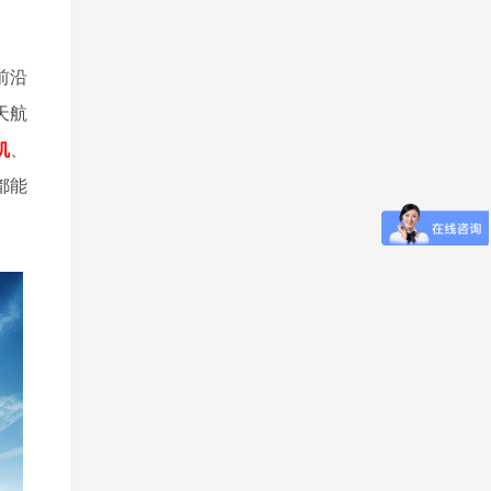
前沿
天航
机
、
都能