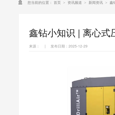
您当前的位置：
首页
资讯频道
新闻资讯
鑫
>
>
>
鑫钻小知识 | 离心式
来源：
|
发布日期：2025-12-29