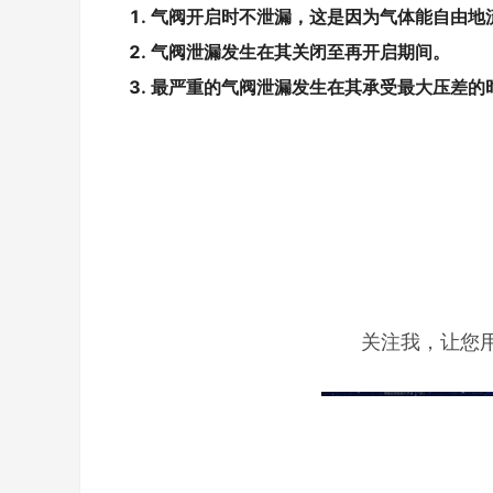
气阀开启时不泄漏，这是因为气体能自由地
气阀泄漏发生在其关闭至再开启期间。
最严重的气阀泄漏发生在其承受最大压差的
关注我，让您