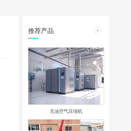
推荐产品
+
无油空气压缩机