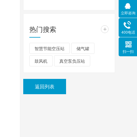
立即咨询
热门搜索
+
400电话
智慧节能空压站
储气罐
扫一扫
鼓风机
真空泵负压站
返回列表