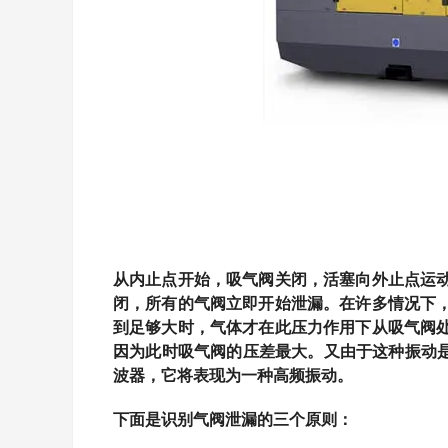
从内止点开始，吸气阀关闭，活塞向外止点运
闭，所有的气阀立即开始泄漏。在许多情况下
到足够大时，气体才在此压力作用下从吸气阀
因为此时吸气阀的压差最大。又由于这种振动是
波器，它将表现为一种高频振动。
下面是识别气阀泄漏的三个原则：