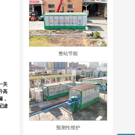
整站节能
一关
升高
漏，
配滤
预测性维护