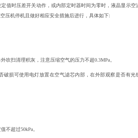
设定值时压差开关动作，或内部定时器时间为零时，液晶显示空
在空压机停机且做好相应安全措施后进行，具体如下
:
向外吹扫清理积灰，注意压缩空气的压力不超
0.3MPa
。
否破损可使用电灯放置在空气滤芯内部，在外部观察是否有光
定值不超过
50kPa
。