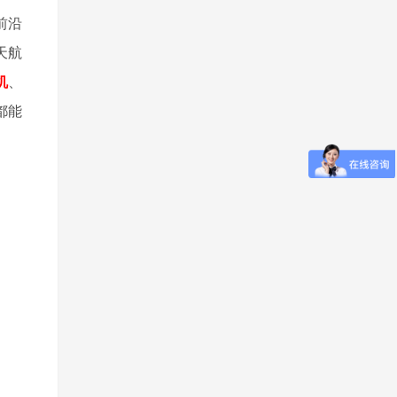
前沿
天航
机
、
都能