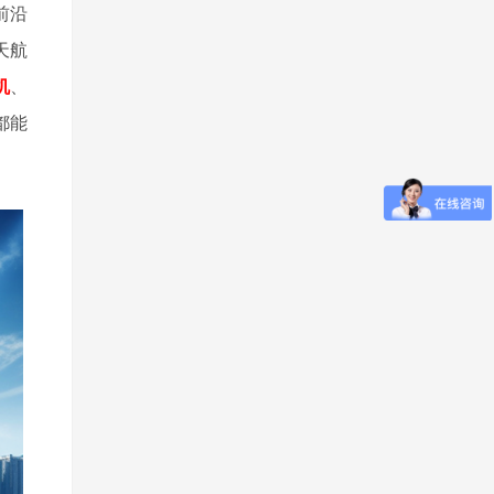
前沿
天航
机
、
都能