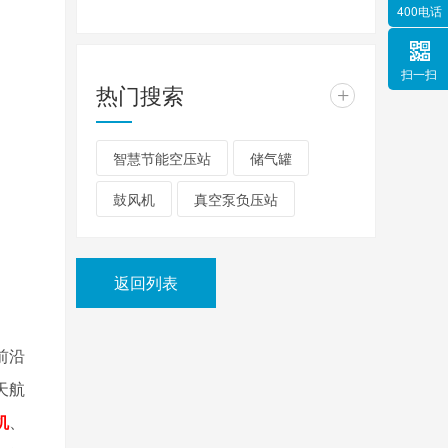
400电话
扫一扫
热门搜索
+
智慧节能空压站
储气罐
鼓风机
真空泵负压站
返回列表
前沿
天航
机
、