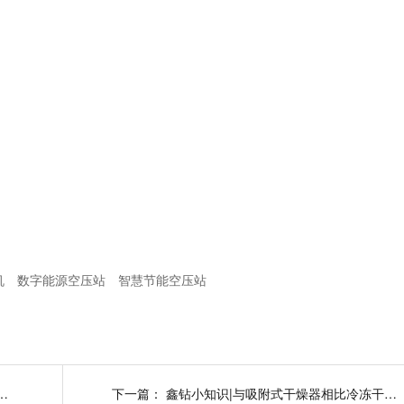
机
数字能源空压站
智慧节能空压站
冻式干燥机日常维护要点有哪些?
下一篇：
鑫钻小知识|与吸附式干燥器相比冷冻干燥机有哪些特点?