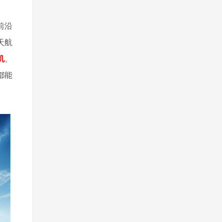
前沿
天航
机
、
都能