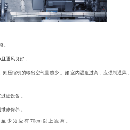
检修。
洁净且通风良好 。
 , 则压缩机的输出空气量越少 。如 室内温
, 应强制通风 
度过高
置过滤设备 。
利维修保养 。
70cm 以 上 距 离 。
至
少
须
应
有