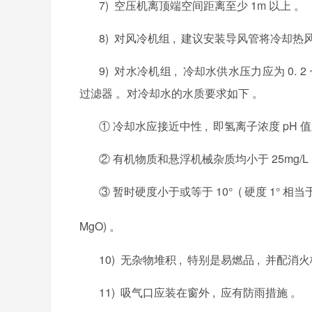
7) 空压机离顶端空间距离至少 1m
以上
。
8) 对风冷机组 , 建议安装导风管将冷却热
9) 对水冷机组 , 冷却水供水压力应为 0. 2 ~
过滤器 。对冷却水的水质要求如下 。
① 冷却水应接近中性 , 即氢离子浓度 pH
值
② 有
机物质和悬浮机械杂质均小于
25mg/
③ 暂时硬度小于或等于 10° ( 硬度 1° 相当于
MgO)
。
10) 无杂物堆积 , 特别是易燃品 , 并配消火栓
11) 吸气口应装在窗外 , 应有防雨措施 。