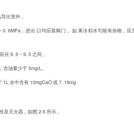
风导出室外 。
 0. 6MPa , 进出 口均应装阀门 。如 果
冷却水可能有杂物
, 应
应在
6. 5 ~ 9. 5 之间 。
L , 含油量少于 5mg/L。
 1L
水中含有
10mgCaO
或
7. 19mg
及灭火器 , 如图 2-5 所示 。