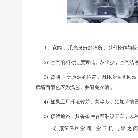
1 )
, 以利操作与
宽阔
、采光良好的场所
2)
, 灰尘少 , 空气
空气的相对湿度宜低
3) 背阴 、无热源的位置 , 因环境温度越高
房墙面颜色应为浅色 , 并避免夕晒 。
4) 如果工厂环境较差 , 灰尘多 , 须加装前
5) 预留通路 , 具备条件者可装设天车 , 以
6) 预留保养 空 间 , 空 压
机
与
墙
之
间