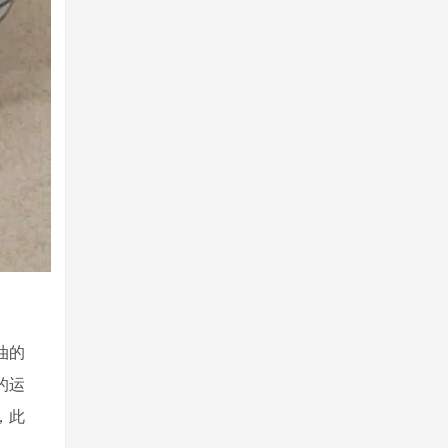
油的
的运
，此