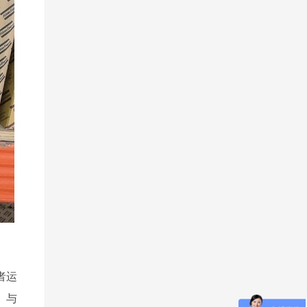
者运
。与