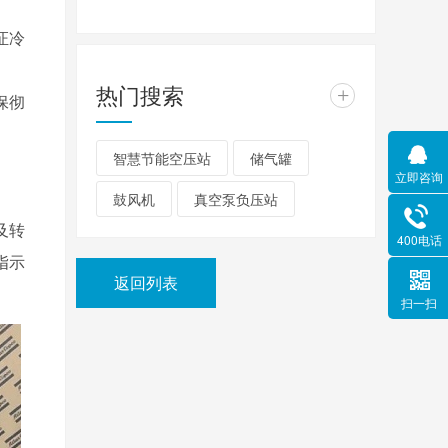
证冷
热门搜索
+
保彻
智慧节能空压站
储气罐
立即咨询
鼓风机
真空泵负压站
及转
400电话
指示
返回列表
扫一扫