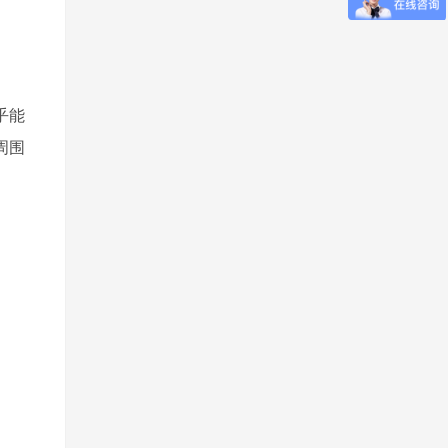
乎能
周围