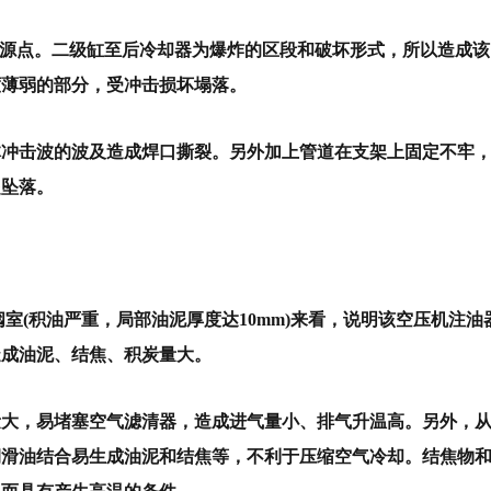
炸源点。
二级缸至后冷却器为爆炸的区段和破坏形式，所以造成该
度薄弱的部分，受冲击损坏塌落。
气体冲击波的波及造成焊口撕裂。
另外加上管道在支架上固定不牢
起坠落。
)、阀室(积油严重，局部油泥厚度达10mm)来看，说明该空压机注油
造成油泥、结焦、积炭量大。
尘量大，易堵塞空气滤清器，造成进气量小、排气升温高。
另外，
润滑油结合易生成油泥和结焦等，不利于压缩空气冷却。
结焦物