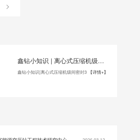
鑫钻小知识 | 离心式压缩机级间密封3
鑫钻小知识|离心式压缩机级间密封3
【详情+】
省级认定！鑫钻股份数字能源空压站工程技术研究中心正式获批
2026.03.12