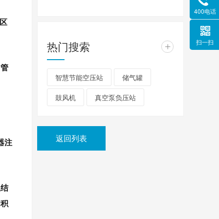
400电话
区
扫一扫
热门搜索
+
，管
智慧节能空压站
储气罐
鼓风机
真空泵负压站
返回列表
器注
从结
和积