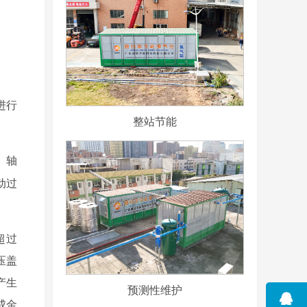
进行
整站节能
m。轴
动过
超过
压盖
产生
预测性维护
成金