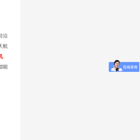
前沿
天航
机
、
都能