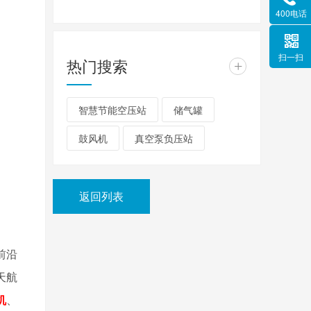
400电话
扫一扫
热门搜索
+
智慧节能空压站
储气罐
鼓风机
真空泵负压站
返回列表
前沿
天航
机
、