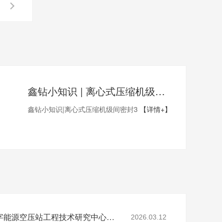
鑫钻小知识 | 离心式压缩机级间密封3
鑫钻小知识|离心式压缩机级间密封3
【详情+】
省级认定！鑫钻股份数字能源空压站工程技术研究中心正式获批
2026.03.12