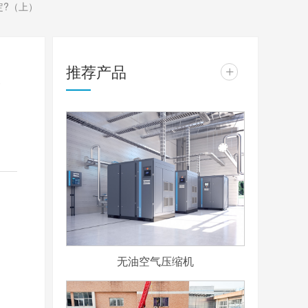
定?（上）
推荐产品
+
?
无油空气压缩机