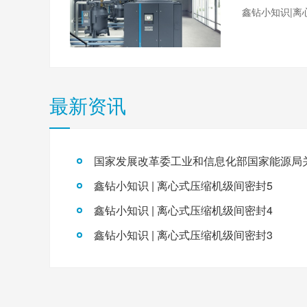
鑫钻小知识|离
最新资讯
鑫钻小知识 | 离心式压缩机级间密封5
鑫钻小知识 | 离心式压缩机级间密封4
鑫钻小知识 | 离心式压缩机级间密封3