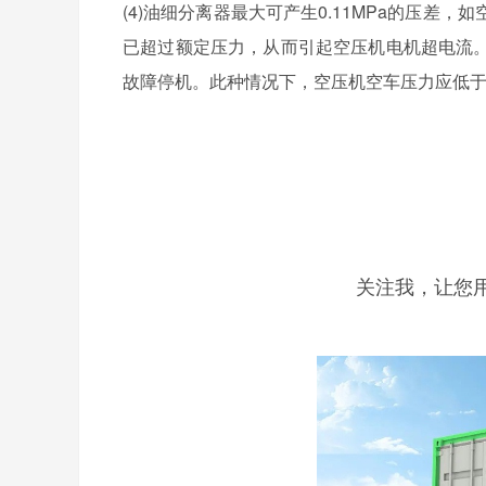
(4)
油细分离器最大可产生
0.
11MPa
的压差，如
已超过额定压力，从而引起空压机电机超电流
故障停机。此种情况下，空压机空车压力应低
关注我，让您