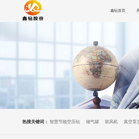
鑫钻首页
热搜关键词：
智慧节能空压站
储气罐
鼓风机
真空泵