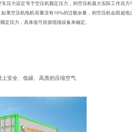
空车压力设定等于空压机额定压力，则空压机最大实际工作压力
。如果空压机电机容量没有
10%
的过载余量，则空压机会因超电
于额定压力，具体值可依据现场设备来确定。
用上安全、低碳、高质的压缩空气