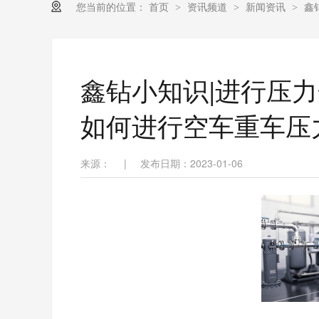
您当前的位置：
首页
资讯频道
新闻资讯
鑫
>
>
>
鑫钻小知识|进行压
如何进行空车重车压
来源：
|
发布日期：2023-01-06