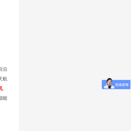
前沿
天航
机
、
都能