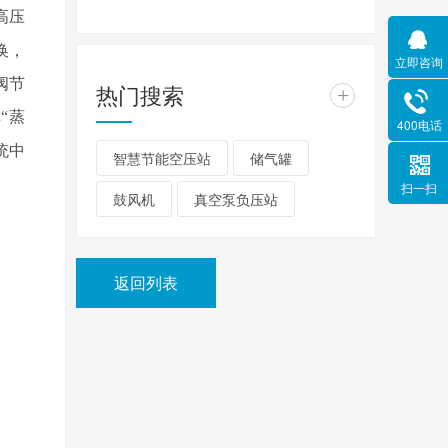
高压
换，
立即咨询
阀节
热门搜索
+
“蒸
400电话
统中
智慧节能空压站
储气罐
扫一扫
鼓风机
真空泵负压站
返回列表