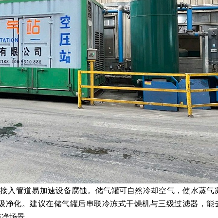
直接入管道易加速设备腐蚀。储气罐可自然冷却空气，使水蒸气
级净化。建议在储气罐后串联冷冻式干燥机与三级过滤器，能
洁净场景。