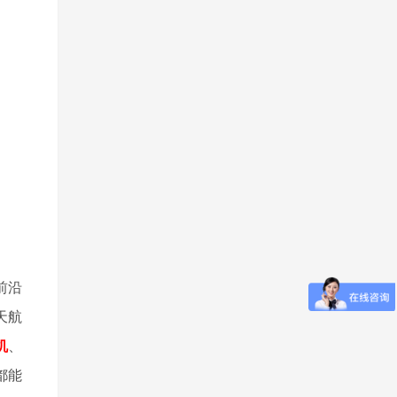
前沿
天航
机
、
都能