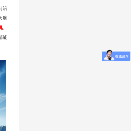
前沿
天航
机
、
都能