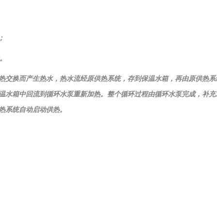
；
元。
热交换而产生热水，热水流经原供热系统，存到保温水箱，再由原供热系
温水箱中回流到循环水泵重新加热。整个循环过程由循环水泵完成，补充
热系统自动启动供热。