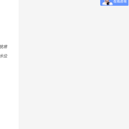
统将
水位