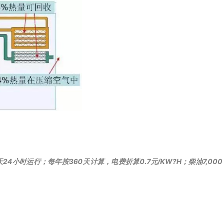
4小时运行；每年按360天计算，电费折算0.7元/KW?H；柴油7,000