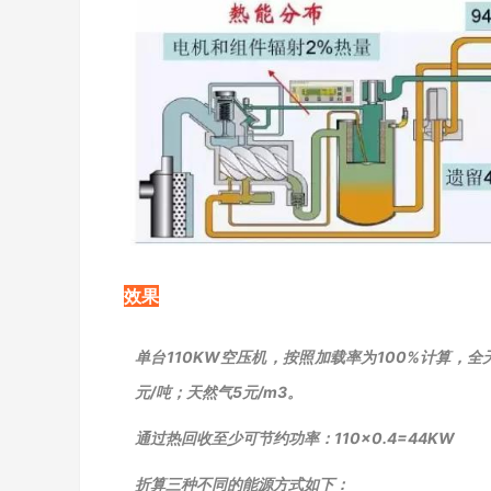
效果
单台110KW空压机，按照加载率为100%计算，全天2
元/吨；天然气5元/m3。
通过热回收至少可节约功率：110×0.4=44KW
折算三种不同的能源方式如下：