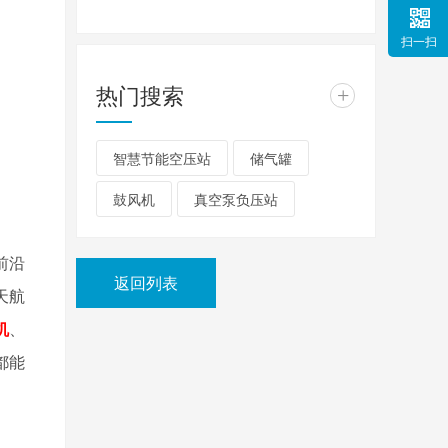
扫一扫
热门搜索
+
智慧节能空压站
储气罐
鼓风机
真空泵负压站
前沿
返回列表
天航
机
、
都能