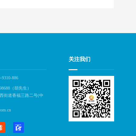
关注我们
-9310-886
98688（胡先生）
西街道香福三路二号(中
om.cn