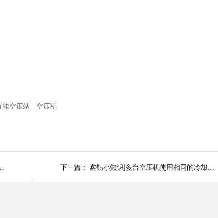
节能空压站
空压机
阀回座压力的调整意义和方法是什么?
下一篇：
鑫钻小知识|多台空压机使用相同的冷却水降温，排气温度为什么有差异?