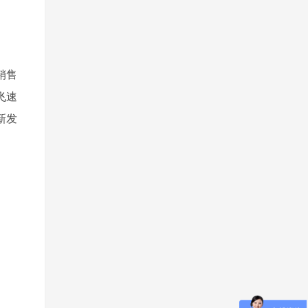
销售
飞速
新发