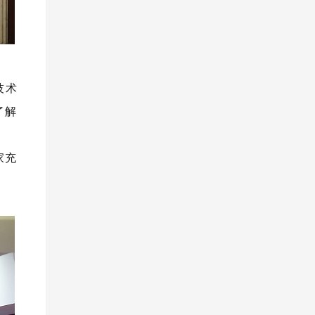
技术
了解
家充