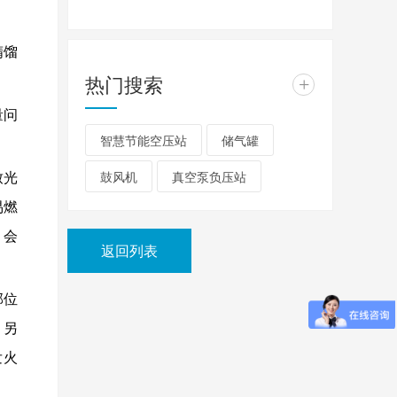
精馏
热门搜索
+
量问
智慧节能空压站
储气罐
鼓风机
真空泵负压站
致光
易燃
，会
返回列表
部位
。另
发火