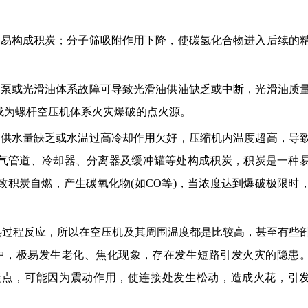
大易构成积炭；分子筛吸附作用下降，使碳氢化合物进入后续的
油泵或光滑油体系故障可导致光滑油供油缺乏或中断，光滑油质
成为螺杆空压机体系火灾爆破的点火源。
、供水量缺乏或水温过高冷却作用欠好，压缩机内温度超高，导
气管道、冷却器、分离器及缓冲罐等处构成积炭，积炭是一种
积炭自燃，产生碳氧化物(如CO等)，当浓度达到爆破极限时
热过程反应，所以在空压机及其周围温度都是比较高，甚至有些
境中，极易发生老化、焦化现象，存在发生短路引发火灾的隐患
接点，可能因为震动作用，使连接处发生松动，造成火花，引