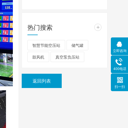
热门搜索
+
智慧节能空压站
储气罐
立即咨询
鼓风机
真空泵负压站
400电话
返回列表
扫一扫