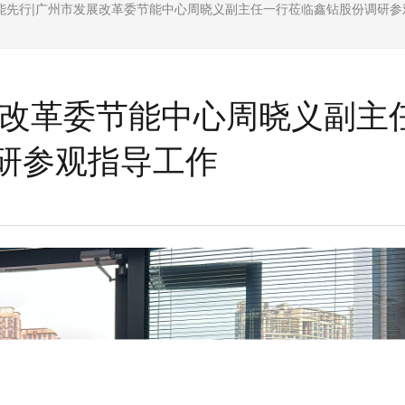
能先行|广州市发展改革委节能中心周晓义副主任一行莅临鑫钻股份调研参
展改革委节能中心周晓义副主
研参观指导工作