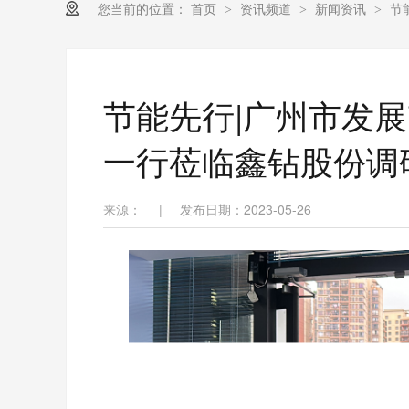
您当前的位置：
首页
资讯频道
新闻资讯
节
>
>
>
节能先行|广州市发
一行莅临鑫钻股份调
来源：
|
发布日期：2023-05-26