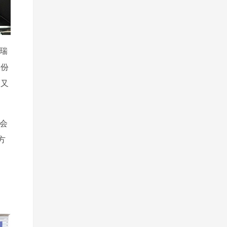
瑞
股份
而又
会
方