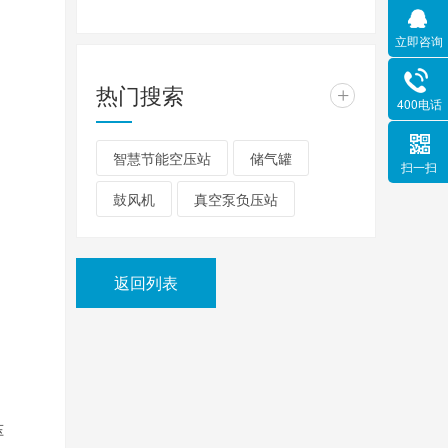
立即咨询
热门搜索
+
400电话
智慧节能空压站
储气罐
扫一扫
鼓风机
真空泵负压站
返回列表
压