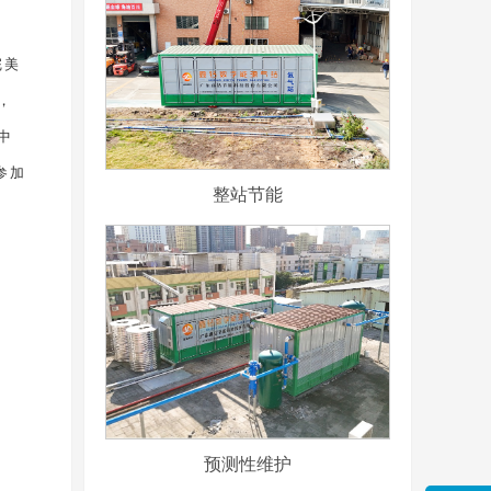
完美
，
中
参加
整站节能
预测性维护