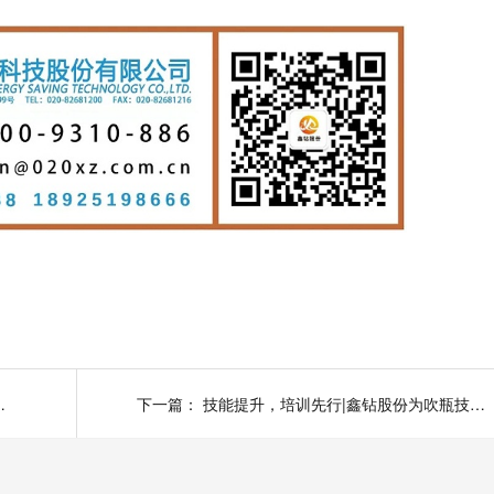
届“增创杯”三等奖！
下一篇：
技能提升，培训先行|鑫钻股份为吹瓶技术保驾护航