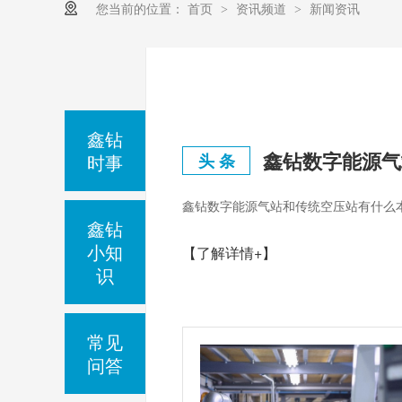
您当前的位置：
首页
资讯频道
新闻资讯
>
>
鑫钻
鑫钻数字能源气
时事
头 条
鑫钻数字能源气站和传统空压站有什么
鑫钻
小知
【了解详情+】
识
常见
问答