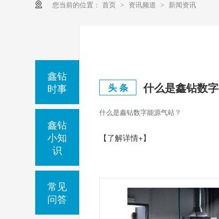
您当前的位置：
首页
资讯频道
新闻资讯
>
>
鑫钻
什么是鑫钻数字
时事
头 条
什么是鑫钻数字能源气站？
鑫钻
小知
【了解详情+】
识
常见
问答