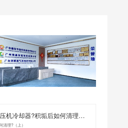
鑫钻小知识 |为何要定期清理螺杆式空压机冷却器?积垢后如何清理?（上）
何清理?（上）