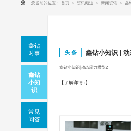
您当前的位置：
首页
资讯频道
新闻资讯
鑫
>
>
>
鑫钻
鑫钻小知识 | 
时事
头 条
鑫钻小知识|动态应力模型2
鑫钻
小知
【了解详情+】
识
常见
问答