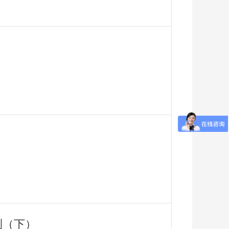
）
）
测（下）