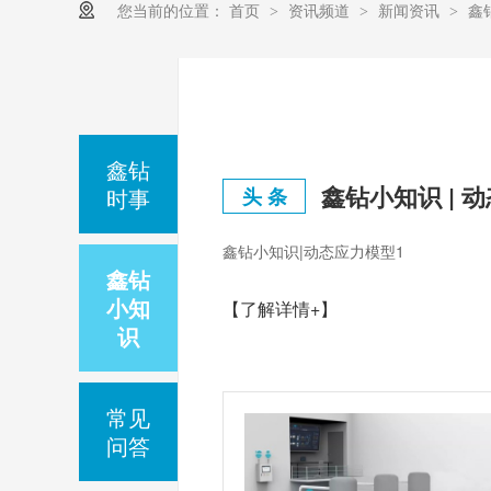
您当前的位置：
首页
资讯频道
新闻资讯
鑫
>
>
>
鑫钻
鑫钻小知识 | 
时事
头 条
鑫钻小知识|动态应力模型1
鑫钻
小知
【了解详情+】
识
常见
问答