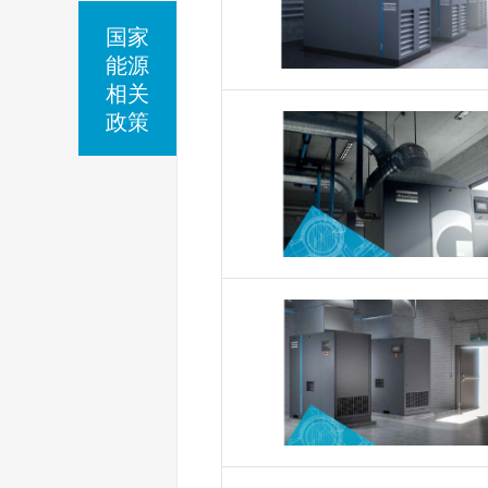
国家
能源
相关
政策