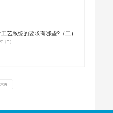
对工艺系统的要求有哪些?（二）
?（二）
末页